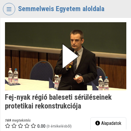
Fejléc kihagyása
Menü kihagyása
Tartalom kihagyása
Semmelweis Egyetem aloldala
VIDEO
TORIUM
SEMMELWEIS
EGYETEM
Intézményi kezdőlap
Bejelentkezés
Intézményi felfedezés
Fej-nyak régió baleseti sérüléseinek
Kategóriák
protetikai rekonstrukciója
Intézményi listák
169
megtekintés
Alapadatok
Intézmények
0.00
(0 értékelésből)