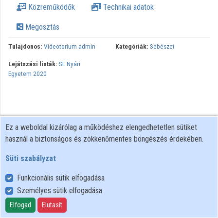
Közreműködők
Technikai adatok
Közreműködők
Megosztás
Tulajdonos:
Videotorium admin
Kategóriák:
Sebészet
Lejátszási listák:
SE Nyári
Egyetem 2020
Ez a weboldal kizárólag a működéshez elengedhetetlen sütiket
használ a biztonságos és zökkenőmentes böngészés érdekében.
Süti szabályzat
Funkcionális sütik elfogadása
Személyes sütik elfogadása
Felhasználói szabályzat
Adatkezelési tájékoztató
Elfogad
Elutasít
Süti szabályzat