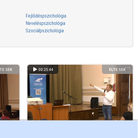
Fejlődéspszichológia
Neveléspszichológia
Szociálpszichológia
TE SEK
00:25:44
ELTE SEK
NYVTÁRA
KÖNYVTÁRA
lni
Sportpszichológiai kérdések az
úszásoktatásban