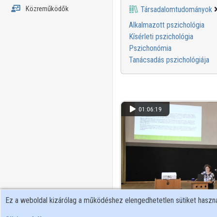
Közreműködők
Társadalomtudományok
Alkalmazott pszichológia
Kísérleti pszichológia
Pszichonómia
Tanácsadás pszichológiája
01:06:19
Ez a weboldal kizárólag a működéshez elengedhetetlen sütiket hasz
Addiktív viselkedés nők kör
traumainformált megközelí