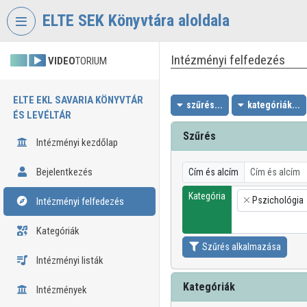
Fejléc kihagyása
Menü kihagyása
Tartalom kihagyása
ELTE SEK Könyvtára aloldala
Intézményi felfedezés
VIDEO
TORIUM
ELTE EKL SAVARIA KÖNYVTÁR
szűrés...
kategóriák...
ÉS LEVÉLTÁR
Szűrés
Intézményi kezdőlap
Bejelentkezés
Cím és alcím
Kategória
Pszichológia
Intézményi felfedezés
×
Kategóriák
Szűrés alkalmazása
Intézményi listák
Kategóriák
Intézmények