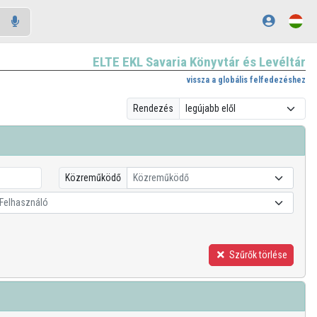
ELTE EKL Savaria Könyvtár és Levéltár
vissza a globális felfedezéshez
Rendezés
Közreműködő
Közreműködő
Felhasználó
Szűrők törlése