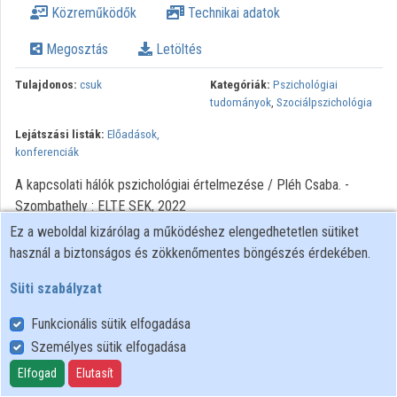
Közreműködők
Technikai adatok
Intézményi listák
Megosztás
Letöltés
Intézmények
Tulajdonos:
csuk
Kategóriák:
Pszichológiai
Közreműködők
tudományok
,
Szociálpszichológia
Lejátszási listák:
Előadások,
konferenciák
A kapcsolati hálók pszichológiai értelmezése / Pléh Csaba. -
Szombathely : ELTE SEK, 2022
Ez a weboldal kizárólag a működéshez elengedhetetlen sütiket
használ a biztonságos és zökkenőmentes böngészés érdekében.
Süti szabályzat
Funkcionális sütik elfogadása
Személyes sütik elfogadása
Felhasználói szabályzat
Adatkezelési tájékoztató
Elfogad
Elutasít
Süti szabályzat