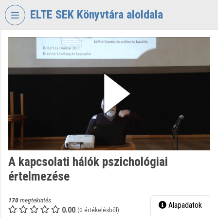
Fejléc kihagyása
Menü kihagyása
Tartalom kihagyása
ELTE SEK Könyvtára aloldala
VIDEO
TORIUM
ELTE
EKL
SAVARIA
KÖNYVTÁR
ÉS
LEVÉLTÁR
Intézményi kezdőlap
A kapcsolati hálók pszichológiai
Bejelentkezés
értelmezése
Intézményi felfedezés
170
megtekintés
Alapadatok
Kategóriák
0.00
(0 értékelésből)