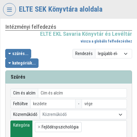
Fejléc kihagyása
Menü kihagyása
Tartalom kihagyása
ELTE SEK Könyvtára aloldala
Intézményi felfedezés
VIDEO
TORIUM
ELTE EKL Savaria Könyvtár és Levéltár
vissza a globális felfedezéshez
ELTE
EKL
szűrés...
Rendezés
SAVARIA
kategóriák...
KÖNYVTÁR
ÉS
Szűrés
LEVÉLTÁR
Intézményi kezdőlap
Cím és alcím
Bejelentkezés
Feltöltve
-
Közreműködő
Közreműködő
Intézményi felfedezés
Kategória
Fejlődéspszichológia
×
Kategóriák