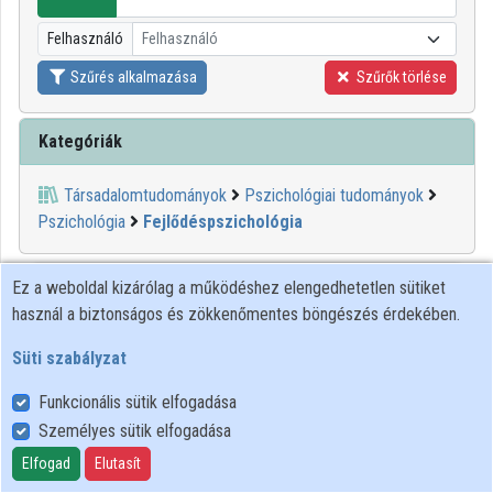
Intézményi listák
Felhasználó
Felhasználó
Intézmények
Szűrés alkalmazása
Szűrők törlése
Közreműködők
Kategóriák
Társadalomtudományok
Pszichológiai tudományok
Pszichológia
Fejlődéspszichológia
00:33:59
ELTE SEK
Ez a weboldal kizárólag a működéshez elengedhetetlen sütiket
használ a biztonságos és zökkenőmentes böngészés érdekében.
KÖNYVTÁRA
Süti szabályzat
Funkcionális sütik elfogadása
Személyes sütik elfogadása
Elfogad
Elutasít