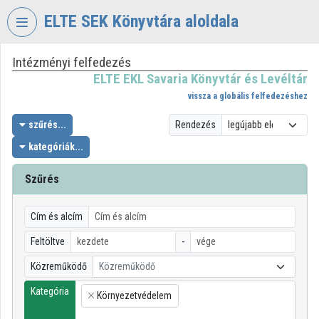
Fejléc kihagyása
Menü kihagyása
Tartalom kihagyása
ELTE SEK Könyvtára aloldala
Intézményi felfedezés
VIDEO
TORIUM
ELTE EKL Savaria Könyvtár és Levéltár
vissza a globális felfedezéshez
ELTE
EKL
szűrés...
Rendezés
SAVARIA
kategóriák...
KÖNYVTÁR
ÉS
Szűrés
LEVÉLTÁR
Intézményi kezdőlap
Cím és alcím
Bejelentkezés
Feltöltve
-
Közreműködő
Közreműködő
Intézményi felfedezés
Kategória
Környezetvédelem
×
Kategóriák