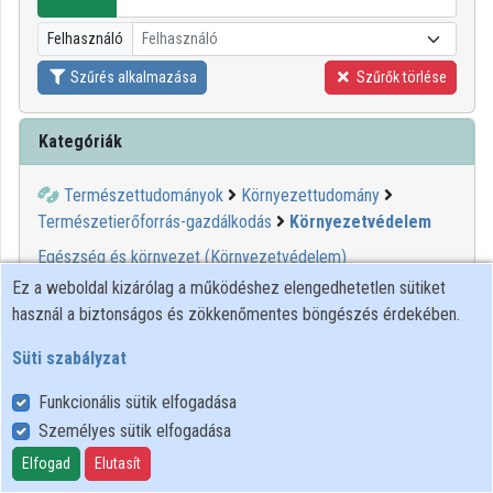
Intézményi listák
Felhasználó
Felhasználó
Intézmények
Szűrés alkalmazása
Szűrők törlése
Közreműködők
Kategóriák
Természettudományok
Környezettudomány
Természetierőforrás-gazdálkodás
Környezetvédelem
Egészség és környezet (Környezetvédelem)
Épített környezet védelme
Ez a weboldal kizárólag a működéshez elengedhetetlen sütiket
Gázkibocsátás
használ a biztonságos és zökkenőmentes böngészés érdekében.
Hatásbecslés (Környezetvédelem)
Süti szabályzat
Ipari kockázatok
Kemikáliák szabályozása
Funkcionális sütik elfogadása
Környezet és egészség
Személyes sütik elfogadása
Környezeti ártalom mérése
Elfogad
Elutasít
Környezeti hatás