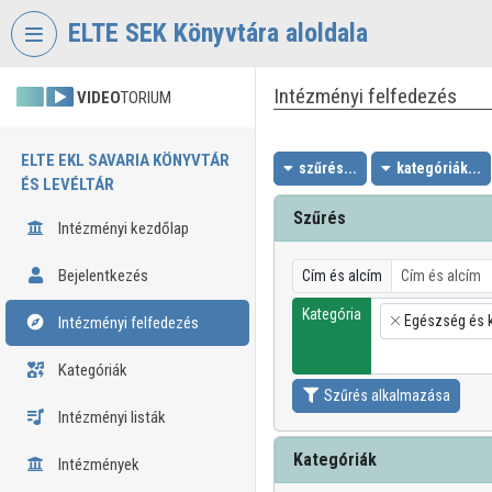
Fejléc kihagyása
Menü kihagyása
Tartalom kihagyása
ELTE SEK Könyvtára aloldala
Intézményi felfedezés
VIDEO
TORIUM
ELTE EKL SAVARIA KÖNYVTÁR
szűrés...
kategóriák...
ÉS LEVÉLTÁR
Szűrés
Intézményi kezdőlap
Bejelentkezés
Cím és alcím
Kategória
Egészség és 
Intézményi felfedezés
×
Kategóriák
Szűrés alkalmazása
Intézményi listák
Kategóriák
Intézmények