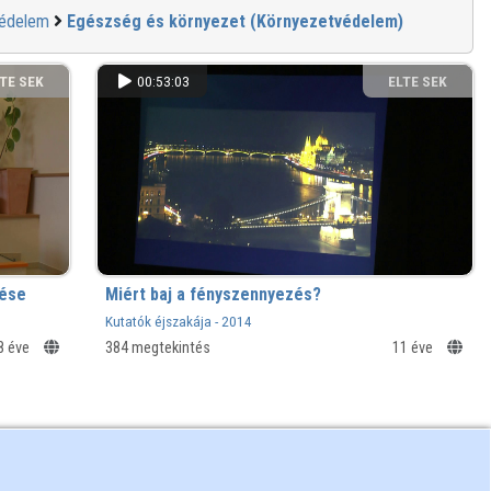
védelem
Egészség és környezet (Környezetvédelem)
TE SEK
00:53:03
ELTE SEK
NYVTÁRA
KÖNYVTÁRA
rése
Miért baj a fényszennyezés?
Kutatók éjszakája - 2014
8 éve
384 megtekintés
11 éve