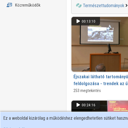
Közreműködők
Természettudományok
00:13:10
Éjszakai látható tartomány
feldolgozása - trendek az ű
fény mennyiségében hazánk
253 megtekintés
XIII. Regionális Természettudomán
00:24:16
Ez a weboldal kizárólag a működéshez elengedhetetlen sütiket hasz