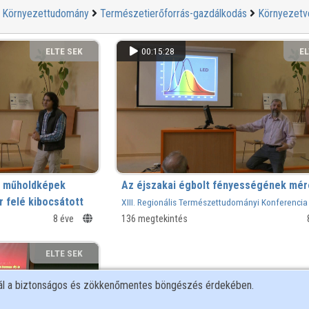
Környezettudomány
Természetierőforrás-gazdálkodás
Környezet
ELTE SEK
00:15:28
EL
KÖNYVTÁRA
KÖ
ú műholdképek
Az éjszakai égbolt fényességének mé
r felé kibocsátott
XIII. Regionális Természettudományi Konferencia
 területén
8 éve
136 megtekintés
yi Konferencia
ELTE SEK
KÖNYVTÁRA
nál a biztonságos és zökkenőmentes böngészés érdekében.