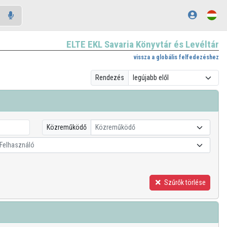
ELTE EKL Savaria Könyvtár és Levéltár
vissza a globális felfedezéshez
Rendezés
Közreműködő
Közreműködő
Felhasználó
Szűrők törlése