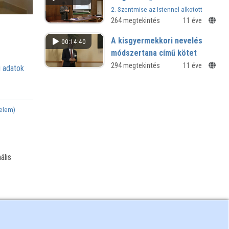
2. Szentmise az Istennel alkotott
közösség eseménye
264 megtekintés
11 éve
A kisgyermekkori nevelés
00:14:40
módszertana című kötet
bemutatása
294 megtekintés
11 éve
 adatok
Záró szakmai konferencia
Szombathelyen - TÁMOP-4.1.2.B.2-
13/1-2013-0003
delem)
ális