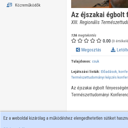
Közreműködők
Az éjszakai égbolt
XIII. Regionális Természettu
136
megtekintés
0.00
(0 értékel
Megosztás
Letölt
Tulajdonos:
csuk
Lejátszási listák:
Előadások, konfe
Természettudományi képzés konfer
Az éjszakai égbolt fényességéne
Természettudományi Konferenci
Ez a weboldal kizárólag a működéshez elengedhetetlen sütiket hasz