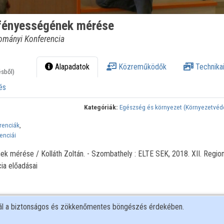
 fényességének mérése
dományi Konferencia
Alapadatok
Közreműködők
Technikai
ésből)
és
Kategóriák:
Egészség és környezet (Környezetvé
renciák
,
enciái
k mérése / Kolláth Zoltán. - Szombathely : ELTE SEK, 2018. XII. Region
a előadásai
nál a biztonságos és zökkenőmentes böngészés érdekében.