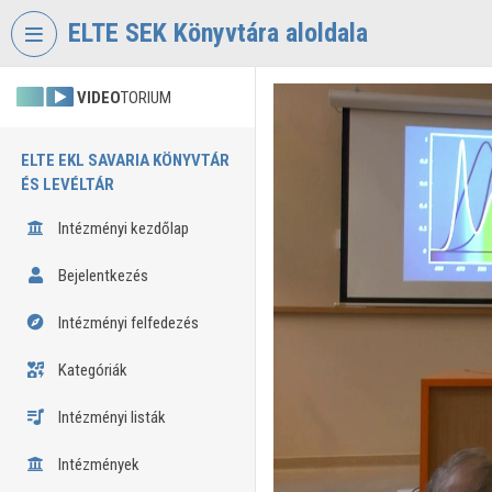
Fejléc kihagyása
Menü kihagyása
Tartalom kihagyása
ELTE SEK Könyvtára aloldala
VIDEO
TORIUM
ELTE EKL SAVARIA KÖNYVTÁR
ÉS LEVÉLTÁR
Intézményi kezdőlap
Bejelentkezés
Intézményi felfedezés
Kategóriák
Intézményi listák
Intézmények