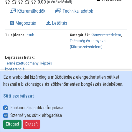
0.00
(0 értékelésből)
Intézményi listák
Közreműködők
Technikai adatok
Intézmények
Megosztás
Letöltés
Közreműködők
Tulajdonos:
csuk
Kategóriák:
Környezetvédelem
,
Egészség és környezet
(Környezetvédelem)
Lejátszási listák:
Természettudományi képzés
konferenciái
Ez a weboldal kizárólag a működéshez elengedhetetlen sütiket
Az éjszakai fényterhelés néhány egészségi összefüggése / Varró
használ a biztonságos és zökkenőmentes böngészés érdekében.
Mihály. - Szombathely : NymE SEK, 2014. V. Fényszennyezés
Konferencia előadásai
Süti szabályzat
Funkcionális sütik elfogadása
Személyes sütik elfogadása
Felhasználói szabályzat
Adatkezelési tájékoztató
Elfogad
Elutasít
Süti szabályzat