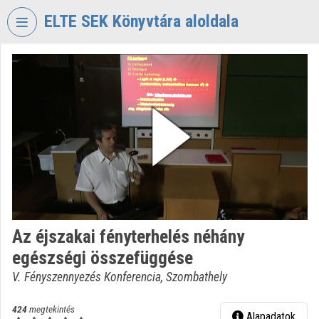
Fejléc kihagyása
Menü kihagyása
Tartalom kihagyása
ELTE SEK Könyvtára aloldala
VIDEO
TORIUM
ELTE
EKL
SAVARIA
KÖNYVTÁR
ÉS
LEVÉLTÁR
Intézményi kezdőlap
Az éjszakai fényterhelés néhány
Bejelentkezés
egészségi összefüggése
Intézményi felfedezés
V. Fényszennyezés Konferencia, Szombathely
Kategóriák
424
megtekintés
Alapadatok