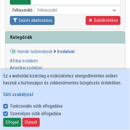
Intézményi listák
Felhasználó
Felhasználó
Intézmények
Szűrés alkalmazása
Szűrők törlése
Közreműködők
Kategóriák
Humán tudományok
Irodalom
Afrikai irodalom
Amerikai irodalom
Ausztronéz irodalom
Ez a weboldal kizárólag a működéshez elengedhetetlen sütiket
Ázsiai irodalom
használ a biztonságos és zökkenőmentes böngészés érdekében.
Európai irodalom
Süti szabályzat
Görög irodalom
Hámi-sémi irodalom
Funkcionális sütik elfogadása
Írásművészet
Személyes sütik elfogadása
Irodalomkritika
Elfogad
Elutasít
Összehasonlító irodalom