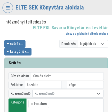
Fejléc kihagyása
Menü kihagyása
Tartalom kihagyása
ELTE SEK Könyvtára aloldala
Intézményi felfedezés
VIDEO
TORIUM
ELTE EKL Savaria Könyvtár és Levéltár
vissza a globális felfedezéshez
ELTE
EKL
szűrés...
Rendezés
SAVARIA
kategóriák...
KÖNYVTÁR
ÉS
Szűrés
LEVÉLTÁR
Intézményi kezdőlap
Cím és alcím
Bejelentkezés
Feltöltve
-
Közreműködő
Közreműködő
Intézményi felfedezés
Kategória
Irodalom
×
Kategóriák