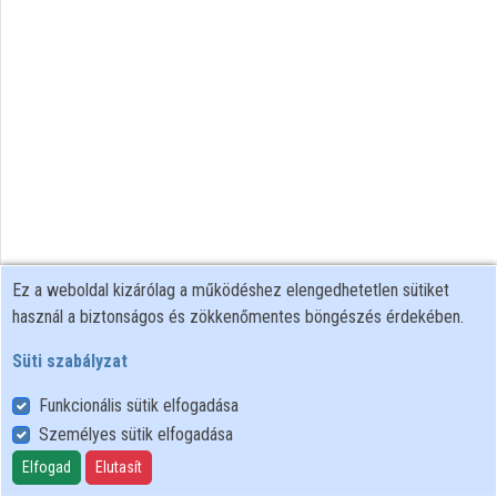
Intézményi listák
Intézmények
Közreműködők
Ez a weboldal kizárólag a működéshez elengedhetetlen sütiket
használ a biztonságos és zökkenőmentes böngészés érdekében.
Süti szabályzat
Funkcionális sütik elfogadása
Személyes sütik elfogadása
Felhasználói szabályzat
Adatkezelési tájékoztató
Elfogad
Elutasít
Süti szabályzat