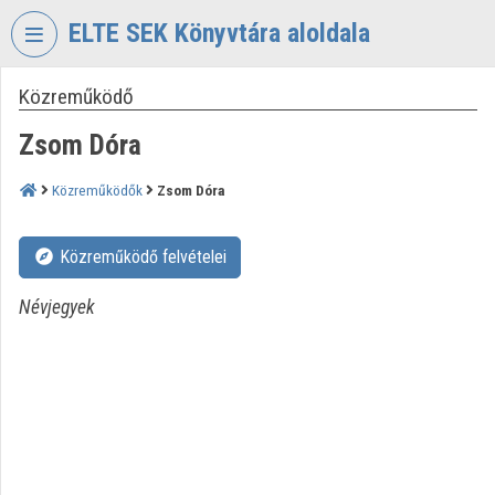
Fejléc kihagyása
Menü kihagyása
Tartalom kihagyása
ELTE SEK Könyvtára aloldala
Közreműködő
VIDEO
TORIUM
Zsom Dóra
ELTE
EKL
Közreműködők
Zsom Dóra
SAVARIA
KÖNYVTÁR
Közreműködő felvételei
ÉS
LEVÉLTÁR
Névjegyek
Intézményi kezdőlap
Bejelentkezés
Intézményi felfedezés
Kategóriák