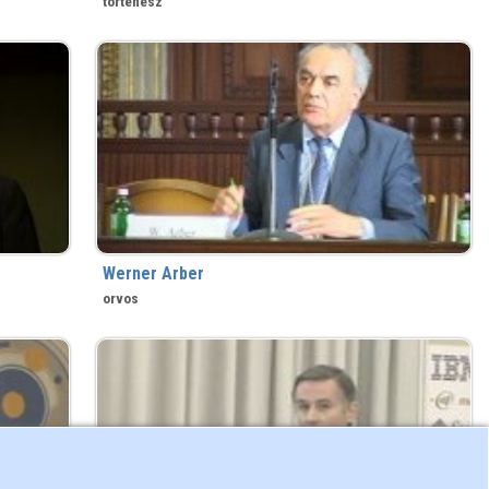
történész
Werner Arber
orvos