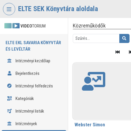
Fejléc kihagyása
Menü kihagyása
Tartalom kihagyása
ELTE SEK Könyvtára aloldala
Közreműködők
VIDEO
TORIUM
ELTE EKL SAVARIA KÖNYVTÁR
ÉS LEVÉLTÁR
Intézményi kezdőlap
Bejelentkezés
Intézményi felfedezés
Kategóriák
Intézményi listák
Intézmények
Webster Simon