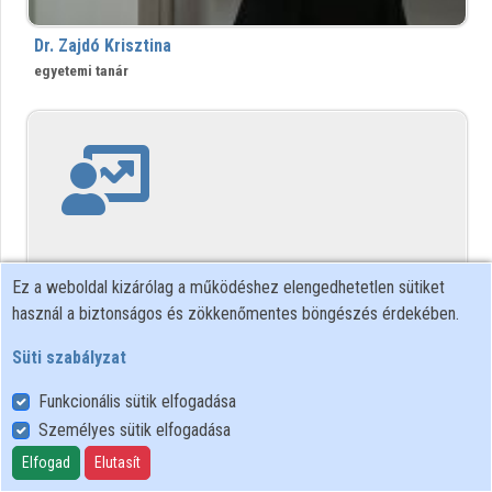
Intézményi listák
Dr. Zajdó Krisztina
Intézmények
egyetemi tanár
Közreműködők
Ez a weboldal kizárólag a működéshez elengedhetetlen sütiket
használ a biztonságos és zökkenőmentes böngészés érdekében.
Süti szabályzat
Prof. Zakar Péter
Funkcionális sütik elfogadása
történész
Személyes sütik elfogadása
Elfogad
Elutasít