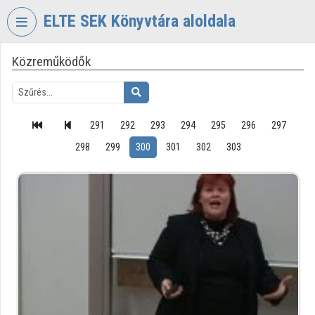
Fejléc kihagyása
Menü kihagyása
Tartalom kihagyása
ELTE SEK Könyvtára aloldala
Közreműködők
VIDEO
TORIUM
ELTE
EKL
291
292
293
294
295
296
297
SAVARIA
298
299
300
301
302
303
KÖNYVTÁR
ÉS
LEVÉLTÁR
Intézményi kezdőlap
Bejelentkezés
Intézményi felfedezés
Kategóriák