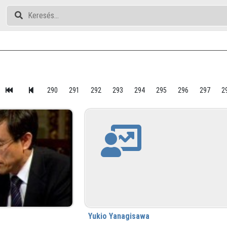
290
291
292
293
294
295
296
297
2
Yukio Yanagisawa