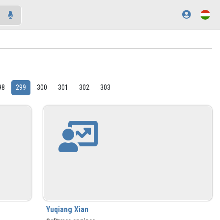
98
299
300
301
302
303
Yuqiang Xian