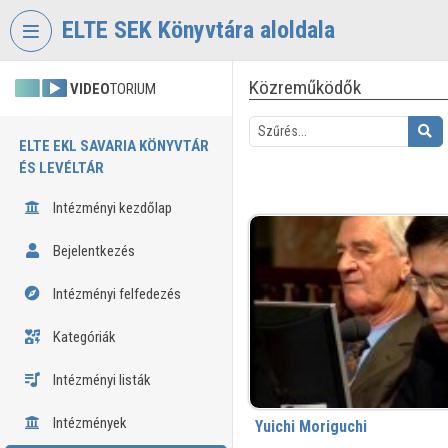
Fejléc kihagyása
Menü kihagyása
Tartalom kihagyása
ELTE SEK Könyvtára aloldala
Közreműködők
VIDEO
TORIUM
ELTE EKL SAVARIA KÖNYVTÁR
ÉS LEVÉLTÁR
Intézményi kezdőlap
Bejelentkezés
Intézményi felfedezés
Kategóriák
Intézményi listák
Intézmények
Yuichi Moriguchi