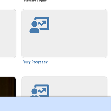
Software enginer
Yury Posysaev