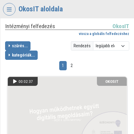
Fejléc kihagyása
Menü kihagyása
Tartalom kihagyása
OkosIT aloldala
Intézményi felfedezés
OkosIT
VIDEO
TORIUM
vissza a globális felfedezéshez
OKOSIT
szűrés...
Rendezés
kategóriák...
Intézményi kezdőlap
1
2
Bejelentkezés
Intézményi felfedezés
00:02:37
OKOSIT
Kategóriák
Intézményi listák
Intézmények
Közreműködők