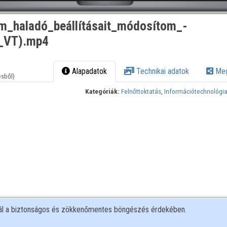
_haladó_beállításait_módosítom_-
1_VT).mp4
Alapadatok
Technikai adatok
Meg
ésből)
Kategóriák:
Felnőttoktatás
,
Információtechnológi
nál a biztonságos és zökkenőmentes böngészés érdekében.