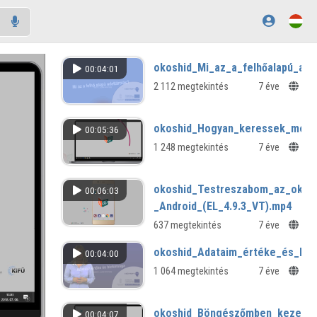
okoshid_Mi_az_a_felhőalapú_ada
00:04:01
2 112 megtekintés
7 éve
okoshid_Hogyan_keressek_megl
00:05:36
1 248 megtekintés
7 éve
okoshid_Testreszabom_az_okos
00:06:03
_Android_(EL_4.9.3_VT).mp4
637 megtekintés
7 éve
okoshid_Adataim_értéke_és_bizt
00:04:00
1 064 megtekintés
7 éve
okoshid_Böngészőmben_kezelem
00:04:07