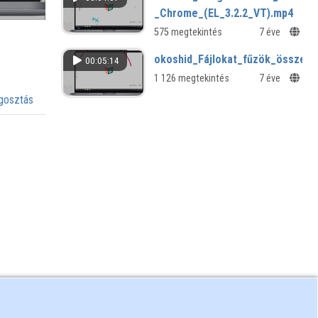
_Chrome_(EL_3.2.2_VT).mp4
575 megtekintés
7 éve
okoshid_Fájlokat_fűzök_össze_(
00:05:14
1 126 megtekintés
7 éve
osztás
a