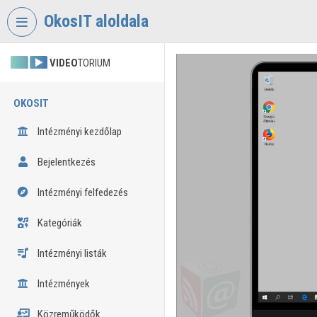
Fejléc kihagyása
Menü kihagyása
Tartalom kihagyása
OkosIT aloldala
VIDEO
TORIUM
OKOSIT
Intézményi kezdőlap
Bejelentkezés
Intézményi felfedezés
Kategóriák
Intézményi listák
Intézmények
Közreműködők