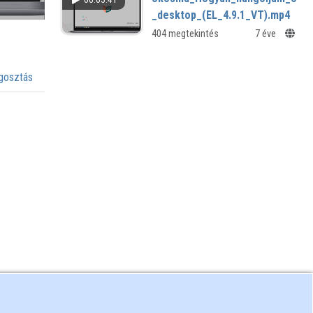
_desktop_(EL_4.9.1_VT).mp4
404 megtekintés
7 éve
osztás
a