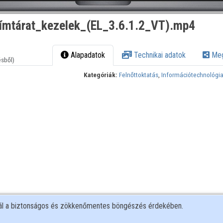
ímtárat_kezelek_(EL_3.6.1.2_VT).mp4
Alapadatok
Technikai adatok
Meg
ésből)
Kategóriák:
Felnőttoktatás
,
Információtechnológi
nál a biztonságos és zökkenőmentes böngészés érdekében.