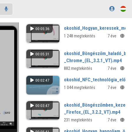
okoshid_Hogyan_keressek_megl
00:05:36
1 248 megtekintés
7 éve
okoshid_Böngészőm_haladó_beál
00:05:31
_Chrome_(EL_3.2.1_VT).mp4
882 megtekintés
7 éve
okoshid_NFC_technológia_előnye
00:02:47
1 044 megtekintés
7 éve
okoshid_Böngészőmben_kezelem
00:03:47
_Firefox_(EL_3.2.2_VT).mp4
231 megtekintés
7 éve
okoshid_Hogyan_hangoljam_össze
00:05:41