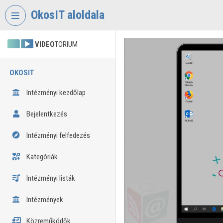
Fejléc kihagyása
Menü kihagyása
Tartalom kihagyása
OkosIT aloldala
VIDEO
TORIUM
OKOSIT
Intézményi kezdőlap
Bejelentkezés
Intézményi felfedezés
Kategóriák
Intézményi listák
Intézmények
Közreműködők