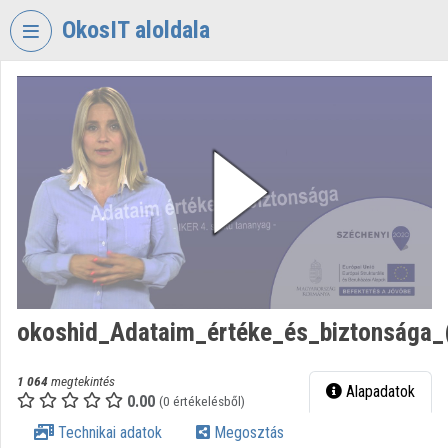
Fejléc kihagyása
Menü kihagyása
Tartalom kihagyása
OkosIT aloldala
VIDEO
TORIUM
OKOSIT
Intézményi kezdőlap
Bejelentkezés
Intézményi felfedezés
Kategóriák
okoshid_Adataim_értéke_és_biztonsága_
Intézményi listák
1 064
megtekintés
Alapadatok
Intézmények
0.00
(0 értékelésből)
Technikai adatok
Megosztás
Közreműködők