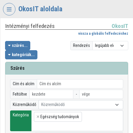
Fejléc kihagyása
Menü kihagyása
Tartalom kihagyása
OkosIT aloldala
Intézményi felfedezés
OkosIT
VIDEO
TORIUM
vissza a globális felfedezéshez
OKOSIT
szűrés...
Rendezés
kategóriák...
Intézményi kezdőlap
Bejelentkezés
Szűrés
Intézményi felfedezés
Cím és alcím
Kategóriák
Feltöltve
-
Közreműködő
Közreműködő
Intézményi listák
Kategória
Egészség tudományok
Intézmények
×
Közreműködők