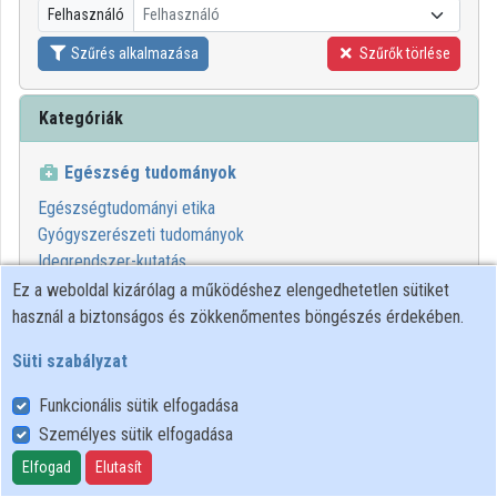
Felhasználó
Felhasználó
Szűrés alkalmazása
Szűrők törlése
Kategóriák
Egészség tudományok
Egészségtudományi etika
Gyógyszerészeti tudományok
Idegrendszer-kutatás
Orvostudomány
Ez a weboldal kizárólag a működéshez elengedhetetlen sütiket
használ a biztonságos és zökkenőmentes böngészés érdekében.
Süti szabályzat
Funkcionális sütik elfogadása
Személyes sütik elfogadása
Felhasználói szabályzat
Adatkezelési tájékoztató
Elfogad
Elutasít
Süti szabályzat