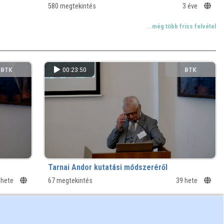
műfajok és tendenciák
580 megtekintés
3 éve
...még több friss felvétel
BTK
00:23:50
BTK
Tarnai Andor kutatási módszeréről
 hete
67 megtekintés
39 hete
...még több friss felvétel