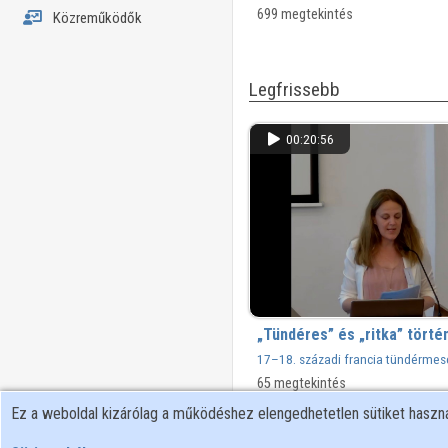
699 megtekintés
Közreműködők
Legfrissebb
00:20:56
„Tündéres” és „ritka” törté
17–18. századi francia tündérmes
65 megtekintés
Ez a weboldal kizárólag a működéshez elengedhetetlen sütiket hasz