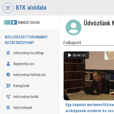
Fejléc kihagyása
Menü kihagyása
Tartalom kihagyása
BTK aloldala
Üdvözlünk 
VIDEO
TORIUM
BÖLCSÉSZETTUDOMÁNYI
Felkapott
KUTATÓKÖZPONT
Intézményi kezdőlap
00:44:10
Bejelentkezés
Intézményi felfedezés
Kategóriák
Intézményi listák
Egy képmás metamorfózisa: 
Intézmények
arcképének eredete és rec