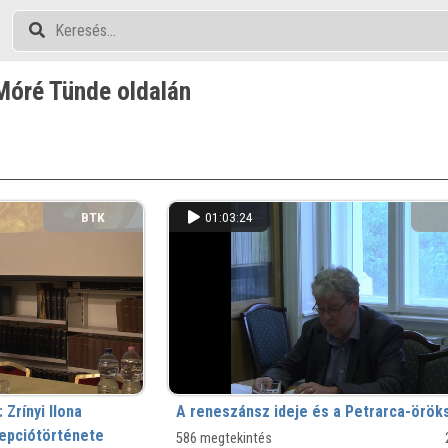
Móré Tünde oldalán
BTK
01:03:24
Zrínyi Ilona
A reneszánsz ideje és a Petrarca-örök
epciótörténete
586 megtekintés