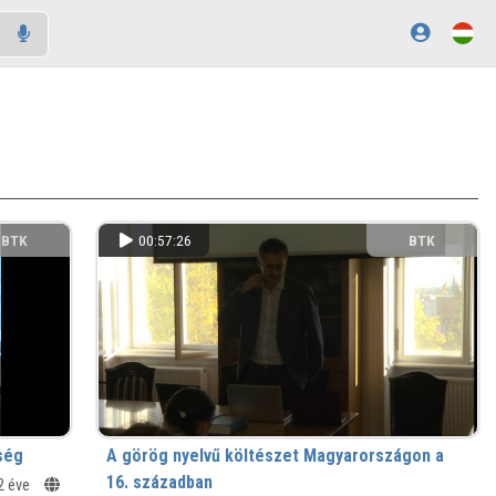
BTK
00:57:26
BTK
ség
A görög nyelvű költészet Magyarországon a
16. században
2 éve