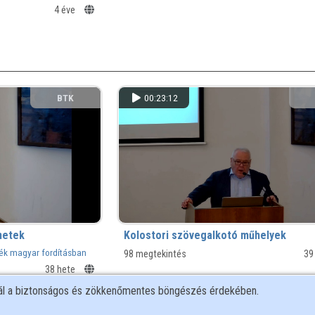
4 éve
BTK
00:23:12
netek
Kolostori szövegalkotó műhelyek
ék magyar fordításban
98 megtekintés
39
38 hete
nál a biztonságos és zökkenőmentes böngészés érdekében.