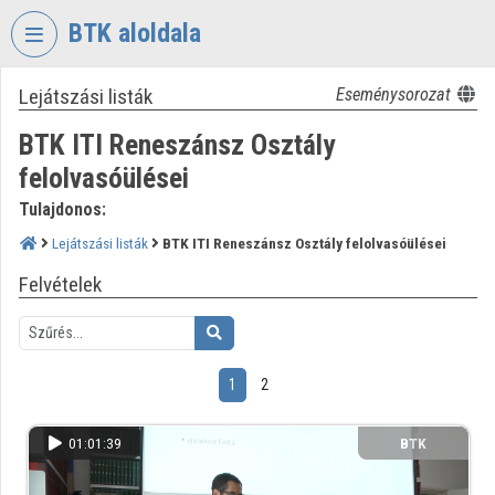
Fejléc kihagyása
Menü kihagyása
Tartalom kihagyása
BTK aloldala
Lejátszási listák
Eseménysorozat
VIDEO
TORIUM
BTK ITI Reneszánsz Osztály
BÖLCSÉSZETTUDOMÁNYI
felolvasóülései
KUTATÓKÖZPONT
Tulajdonos:
Intézményi kezdőlap
Lejátszási listák
BTK ITI Reneszánsz Osztály felolvasóülései
Bejelentkezés
Felvételek
Intézményi felfedezés
Kategóriák
1
2
Intézményi listák
01:01:39
BTK
Intézmények