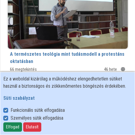
Közreműködők
A természetes teológia mint tudásmodell a protestáns
oktatásban
66 megtekintés
46 hete
Ez a weboldal kizárólag a működéshez elengedhetetlen sütiket
00:35:12
BTK
használ a biztonságos és zökkenőmentes böngészés érdekében.
Süti szabályzat
Funkcionális sütik elfogadása
Személyes sütik elfogadása
Elfogad
Elutasít