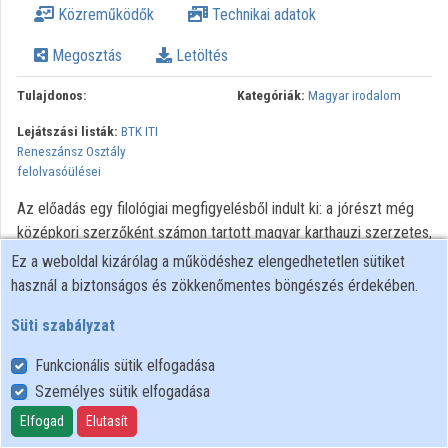
Közreműködők
Technikai adatok
Közreműködők
Megosztás
Letöltés
Tulajdonos:
Kategóriák:
Magyar irodalom
Lejátszási listák:
BTK ITI
Reneszánsz Osztály
felolvasóülései
Az előadás egy filológiai megfigyelésből indult ki: a jórészt még
középkori szerzőként számon tartott magyar karthauzi szerzetes,
Andreas Pannonius nagy tömegű jelöletlen Petrarca-idézetet és
Ez a weboldal kizárólag a működéshez elengedhetetlen sütiket
parafrázist épített be politikai és teológiai munkáiba. Ezek a
használ a biztonságos és zökkenőmentes böngészés érdekében.
hivatkozások lényegi, a művek koncepcióját meghatározó
Süti szabályzat
helyeken tűnnek fel, és az életművön belül is fordulatot jeleznek,
egyértelműen máshová tájolva be Andreas eszmetörténeti
Funkcionális sütik elfogadása
pozícióját, mint ahol azt az irodalomtörténeti kézikönyv a hatvanas
Személyes sütik elfogadása
években kijelölte. Mégsem tűnik egyszerű feladatnak a hiba
Elfogad
Elutasít
javítása: ugyanis a szerzőt nincs hová áthelyezni. Itáliai és európai