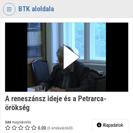
Fejléc kihagyása
Menü kihagyása
Tartalom kihagyása
BTK aloldala
VIDEO
TORIUM
BÖLCSÉSZETTUDOMÁNYI
KUTATÓKÖZPONT
Intézményi kezdőlap
Bejelentkezés
Intézményi felfedezés
A reneszánsz ideje és a Petrarca-
Kategóriák
örökség
Intézményi listák
586
megtekintés
Alapadatok
Intézmények
0.00
(0 értékelésből)