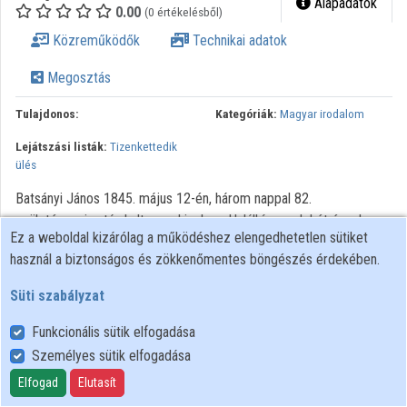
Alapadatok
0.00
(0 értékelésből)
Közreműködők
Közreműködők
Technikai adatok
Megosztás
Tulajdonos:
Kategóriák:
Magyar irodalom
Lejátszási listák:
Tizenkettedik
ülés
Batsányi János 1845. május 12-én, három nappal 82.
születésnapja után halt meg Linzben. Halálhíre csak két évvel
Ez a weboldal kizárólag a működéshez elengedhetetlen sütiket
később, 1847-ben jutott el Magyarországra. A következő évek
használ a biztonságos és zökkenőmentes böngészés érdekében.
politikai légköre nem kedvezett annak, hogy a kompromittált múltú
költő kézirathagyatékát felkutassák. Hogy több mint két
Süti szabályzat
évtizeddel később mégis a nyomára akadtak, a véletlen műve, s
Kántz Zsigmond egykori királyi bánya- és erdészeti főtanácsosnak
Funkcionális sütik elfogadása
köszönhető. Kántz az 1870-es években több alkalommal küldött
Személyes sütik elfogadása
kéziratokat Linzből a Magyar Tudományos Akadémia számára, ám
Elfogad
Elutasít
korántsem a hagyaték egészét, s korántsem csupán Batsányi