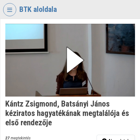
Fejléc kihagyása
Menü kihagyása
Tartalom kihagyása
BTK aloldala
VIDEO
TORIUM
BÖLCSÉSZETTUDOMÁNYI
KUTATÓKÖZPONT
Intézményi kezdőlap
Bejelentkezés
Intézményi felfedezés
Kántz Zsigmond, Batsányi János
Kategóriák
kéziratos hagyatékának megtalálója és
Intézményi listák
első rendezője
Intézmények
27
megtekintés