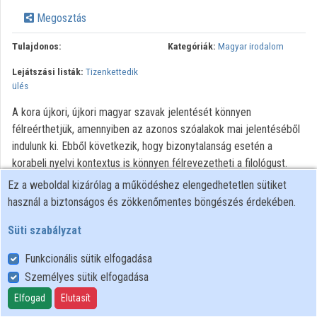
Közreműködők
Megosztás
Tulajdonos:
Kategóriák:
Magyar irodalom
Lejátszási listák:
Tizenkettedik
ülés
A kora újkori, újkori magyar szavak jelentését könnyen
félreérthetjük, amennyiben az azonos szóalakok mai jelentéséből
indulunk ki. Ebből következik, hogy bizonytalanság esetén a
korabeli nyelvi kontextus is könnyen félrevezetheti a filológust.
Szerencsés esetben azonban a magyar szöveg vagy egy idegen
Ez a weboldal kizárólag a működéshez elengedhetetlen sütiket
nyelvű szöveg fordítása, vagy – sokkal ritkábban – amennyiben
használ a biztonságos és zökkenőmentes böngészés érdekében.
eredeti, létezik annak idegen nyelvű fordítása. Előadásomban
Süti szabályzat
Johann Arndt kegyességi sikerkönyve, a Vier Bücher vom wahren
Christentum… első könyvének 36. fejezetét, az 1741-es magyar
Funkcionális sütik elfogadása
fordításban A’ ki a’ Kristusban nem él! hanem Szivét Világhoz
Személyes sütik elfogadása
ragasztja, annak tsak külsö betű szerént való ismérete vagyon a’
Elfogad
Elutasít
Szent irásban, de nem kóstolja annak erejét, és az el rejtett
mannát címűt, illetve annak magyar terminusait vetem össze a