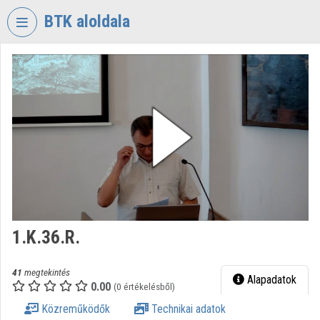
Fejléc kihagyása
Menü kihagyása
Tartalom kihagyása
BTK aloldala
VIDEO
TORIUM
BÖLCSÉSZETTUDOMÁNYI
KUTATÓKÖZPONT
Intézményi kezdőlap
Bejelentkezés
Intézményi felfedezés
1.K.36.R.
Kategóriák
Intézményi listák
41
megtekintés
Alapadatok
0.00
(0 értékelésből)
Intézmények
Közreműködők
Technikai adatok