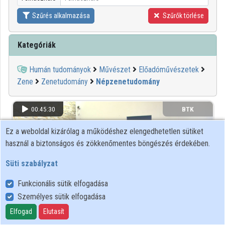
Közreműködők
Szűrés alkalmazása
Szűrők törlése
Kategóriák
Humán tudományok
Művészet
Előadóművészetek
Zene
Zenetudomány
Népzenetudomány
00:45:30
BTK
Ez a weboldal kizárólag a működéshez elengedhetetlen sütiket
használ a biztonságos és zökkenőmentes böngészés érdekében.
Süti szabályzat
Funkcionális sütik elfogadása
Személyes sütik elfogadása
Elfogad
Elutasít
Mint-egy tuczatnyi énekek Pálóczi Horváth Ádám