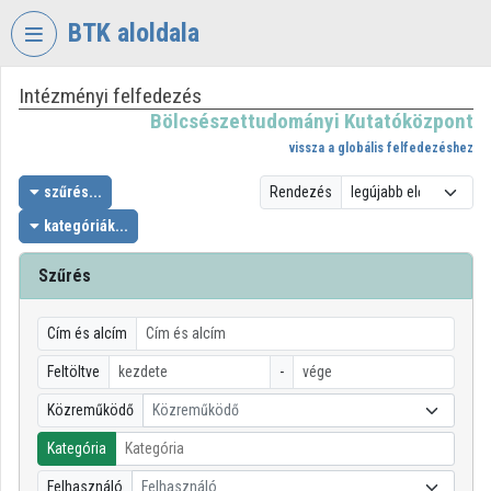
Fejléc kihagyása
Menü kihagyása
Tartalom kihagyása
BTK aloldala
Intézményi felfedezés
VIDEO
TORIUM
Bölcsészettudományi Kutatóközpont
vissza a globális felfedezéshez
BÖLCSÉSZETTUDOMÁNYI
KUTATÓKÖZPONT
szűrés...
Rendezés
kategóriák...
Intézményi kezdőlap
Bejelentkezés
Szűrés
Intézményi felfedezés
Cím és alcím
Kategóriák
Feltöltve
-
Közreműködő
Közreműködő
Intézményi listák
Kategória
Intézmények
Felhasználó
Felhasználó