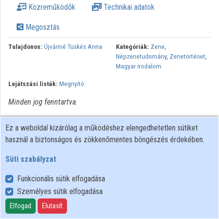
Közreműködők
Technikai adatok
Közreműködők
Megosztás
Tulajdonos:
Újváriné Tüskés Anna
Kategóriák:
Zene
,
Népzenetudomány
,
Zenetörténet
,
Magyar irodalom
Lejátszási listák:
Megnyitó
Minden jog fenntartva.
Ez a weboldal kizárólag a működéshez elengedhetetlen sütiket
használ a biztonságos és zökkenőmentes böngészés érdekében.
Süti szabályzat
Funkcionális sütik elfogadása
Személyes sütik elfogadása
Felhasználói szabályzat
Adatkezelési tájékoztató
Elfogad
Elutasít
Süti szabályzat