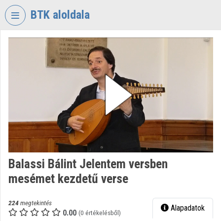
Fejléc kihagyása
Menü kihagyása
Tartalom kihagyása
BTK aloldala
VIDEO
TORIUM
BÖLCSÉSZETTUDOMÁNYI
KUTATÓKÖZPONT
Intézményi kezdőlap
Bejelentkezés
Intézményi felfedezés
Balassi Bálint Jelentem versben
Kategóriák
mesémet kezdetű verse
Intézményi listák
224
megtekintés
Alapadatok
Intézmények
0.00
(0 értékelésből)