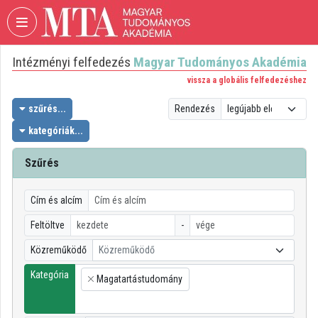
Fejléc kihagyása
Menü kihagyása
Tartalom kihagyása
Intézményi felfedezés
Magyar Tudományos Akadémia
VIDEO
TORIUM
vissza a globális felfedezéshez
MAGYAR
szűrés...
Rendezés
TUDOMÁNYOS
kategóriák...
AKADÉMIA
Szűrés
Intézményi kezdőlap
Bejelentkezés
Cím és alcím
Intézményi felfedezés
Feltöltve
-
Közreműködő
Közreműködő
Kategóriák
Kategória
Magatartástudomány
Intézményi listák
×
Intézmények