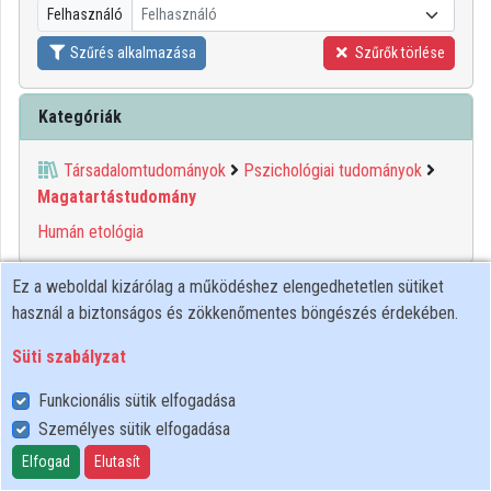
Felhasználó
Felhasználó
Közreműködők
Szűrés alkalmazása
Szűrők törlése
Kategóriák
Társadalomtudományok
Pszichológiai tudományok
Magatartástudomány
Humán etológia
Ez a weboldal kizárólag a működéshez elengedhetetlen sütiket
00:18:09
MTA
használ a biztonságos és zökkenőmentes böngészés érdekében.
Süti szabályzat
Funkcionális sütik elfogadása
Személyes sütik elfogadása
Elfogad
Elutasít