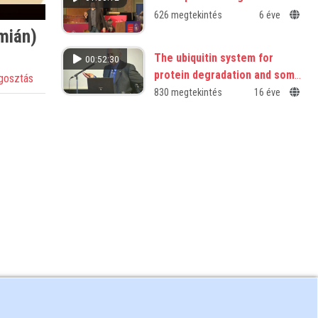
626 megtekintés
6 éve
mián)
The ubiquitin system for
00:52:30
protein degradation and some
osztás
of its roles in the control of
830 megtekintés
16 éve
cell division