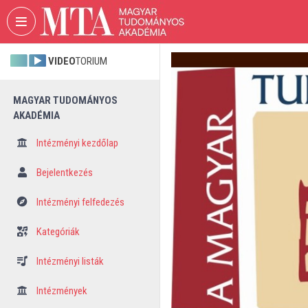
Fejléc kihagyása
Menü kihagyása
Tartalom kihagyása
VIDEO
TORIUM
MAGYAR TUDOMÁNYOS
AKADÉMIA
Intézményi kezdőlap
Bejelentkezés
Intézményi felfedezés
Kategóriák
Intézményi listák
Intézmények