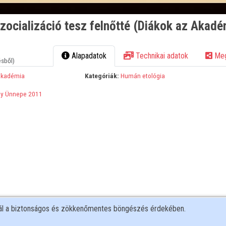
zocializáció tesz felnőtté (Diákok az Akadé
Alapadatok
Technikai adatok
Meg
ésből)
Akadémia
Kategóriák:
Humán etológia
y Ünnepe 2011
nál a biztonságos és zökkenőmentes böngészés érdekében.