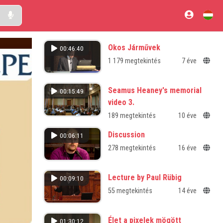
Okos Járművek
00:46:40
1 179 megtekintés
7 éve
Seamus Heaney's memorial
00:15:49
video 3.
189 megtekintés
10 éve
Discussion
00:06:11
278 megtekintés
16 éve
Lecture by Paul Rübig
00:09:10
55 megtekintés
14 éve
Élet a pixelek mögött
01:30:12