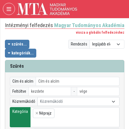
Fejléc kihagyása
Menü kihagyása
Tartalom kihagyása
Intézményi felfedezés
Magyar Tudományos Akadémia
VIDEO
TORIUM
vissza a globális felfedezéshez
MAGYAR
szűrés...
Rendezés
TUDOMÁNYOS
kategóriák...
AKADÉMIA
Szűrés
Intézményi kezdőlap
Bejelentkezés
Cím és alcím
Intézményi felfedezés
Feltöltve
-
Közreműködő
Közreműködő
Kategóriák
Kategória
Néprajz
Intézményi listák
×
Intézmények