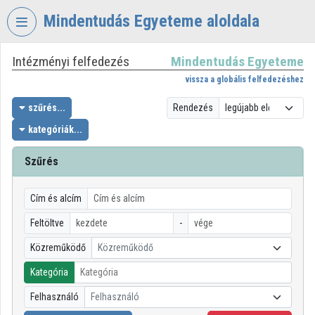
Fejléc kihagyása
Menü kihagyása
Tartalom kihagyása
Mindentudás Egyeteme aloldala
Intézményi felfedezés
Mindentudás Egyeteme
VIDEO
TORIUM
vissza a globális felfedezéshez
MINDENTUDÁS
szűrés...
Rendezés
EGYETEME
kategóriák...
Intézményi kezdőlap
Szűrés
Bejelentkezés
Cím és alcím
Intézményi felfedezés
Feltöltve
-
Kategóriák
Közreműködő
Közreműködő
Intézményi listák
Kategória
Intézmények
Felhasználó
Felhasználó