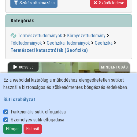
Szűrés alkalmazása
Szűrők törlése
Közreműködők
Kategóriák
Természettudományok
Környezettudomány
Földtudományok
Geofizikai tudományok
Geofizika
Természeti katasztrófák (Geofizika)
00:38:55
MINDENTUDÁS
Ez a weboldal kizárólag a működéshez elengedhetetlen sütiket
használ a biztonságos és zökkenőmentes böngészés érdekében.
Süti szabályzat
Funkcionális sütik elfogadása
Személyes sütik elfogadása
Elfogad
Elutasít
Környezeti kockázatok, természeti és ipari