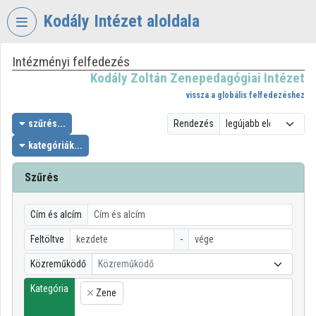
Fejléc kihagyása
Menü kihagyása
Tartalom kihagyása
Kodály Intézet aloldala
Intézményi felfedezés
VIDEO
TORIUM
Kodály Zoltán Zenepedagógiai Intézet
vissza a globális felfedezéshez
KODÁLY
ZOLTÁN
szűrés...
Rendezés
ZENEPEDAGÓGIAI
kategóriák...
INTÉZET
Szűrés
Intézményi kezdőlap
Bejelentkezés
Cím és alcím
Intézményi felfedezés
Feltöltve
-
Közreműködő
Közreműködő
Kategóriák
Kategória
Zene
Intézményi listák
×