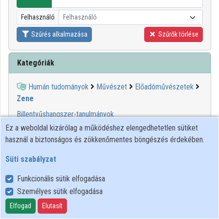
Intézmények
Felhasználó
Felhasználó
Közreműködők
Szűrés alkalmazása
Szűrők törlése
Kategóriák
Humán tudományok
Művészet
Előadóművészetek
Zene
Billentyűshangszer-tanulmányok
Dzsessz
Ez a weboldal kizárólag a működéshez elengedhetetlen sütiket
Egyházi zene
használ a biztonságos és zökkenőmentes böngészés érdekében.
Elektronikus zene
Süti szabályzat
Karvezetés
Kísérleti zene
Funkcionális sütik elfogadása
Klasszikus zene
Személyes sütik elfogadása
Összhangzattan
Elfogad
Elutasít
Populáris zene