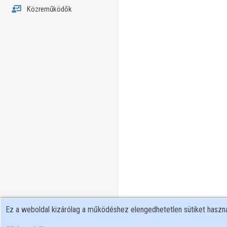
Közreműködők
Ez a weboldal kizárólag a működéshez elengedhetetlen sütiket hasz