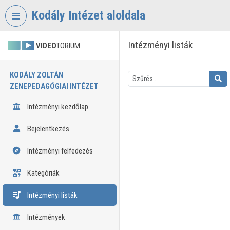
Fejléc kihagyása
Menü kihagyása
Tartalom kihagyása
Kodály Intézet aloldala
Intézményi listák
VIDEO
TORIUM
KODÁLY ZOLTÁN
ZENEPEDAGÓGIAI INTÉZET
Intézményi kezdőlap
Bejelentkezés
Intézményi felfedezés
Kategóriák
Intézményi listák
Intézmények