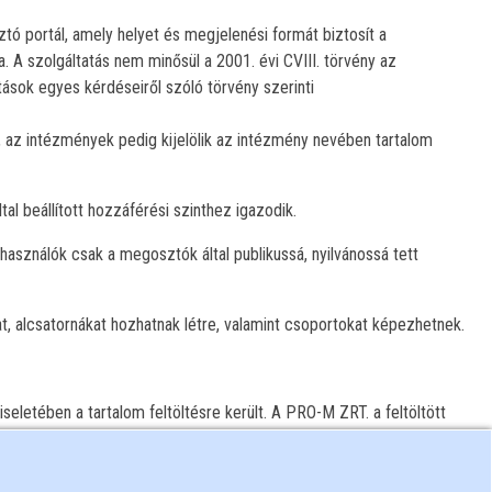
tó portál, amely helyet és megjelenési formát biztosít a
A szolgáltatás nem minősül a 2001. évi CVIII. törvény az
ások egyes kérdéseiről szóló törvény szerinti
 az intézmények pedig kijelölik az intézmény nevében tartalom
al beállított hozzáférési szinthez igazodik.
elhasználók csak a megosztók által publikussá, nyilvánossá tett
at, alcsatornákat hozhatnak létre, valamint csoportokat képezhetnek.
viseletében a tartalom feltöltésre került. A PRO-M ZRT. a feltöltött