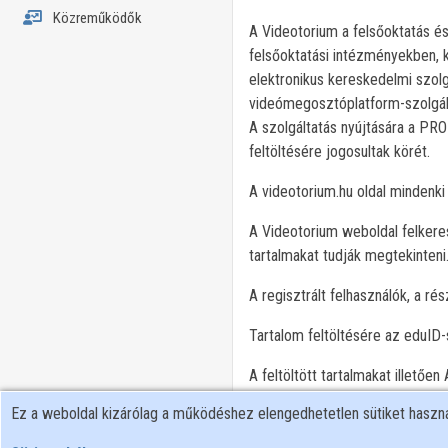
Közreműködők
A Videotorium a felsőoktatás és
felsőoktatási intézményekben, 
elektronikus kereskedelmi szolg
videómegosztóplatform-szolgál
A szolgáltatás nyújtására a PR
feltöltésére jogosultak körét.
A videotorium.hu oldal mindenki 
A Videotorium weboldal felkeresh
tartalmakat tudják megtekinteni
A regisztrált felhasználók, a ré
Tartalom feltöltésére az eduID-s
A feltöltött tartalmakat illetőe
tartalmak vonatkozásában adatf
Ez a weboldal kizárólag a működéshez elengedhetetlen sütiket hasz
A weboldal használata során az