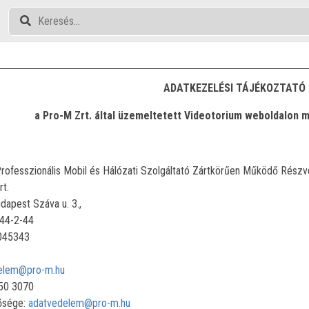
ADATKEZELÉSI TÁJÉKOZTATÓ
a Pro-M Zrt. által üzemeltetett Videotorium weboldalon 
fesszionális Mobil és Hálózati Szolgáltató Zártkörűen Működő Részv
t.
t Száva u. 3.,
-2-44
45343
elem@pro-m.hu
0 3070
tősége:
adatvedelem@pro-m.hu