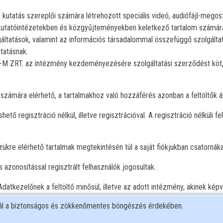
 kutatás szereplői számára létrehozott speciális videó, audiófájl-megosz
kutatóintézetekben és közgyűjteményekben keletkező tartalom számára. 
áltatások, valamint az információs társadalommal összefüggő szolgáltat
tatásnak.
O-M ZRT. az intézmény kezdeményezésére szolgáltatási szerződést köt,
számára elérhető, a tartalmakhoz való hozzáférés azonban a feltöltők ált
ető regisztráció nélkül, illetve regisztrációval. A regisztráció nélküli f
.
szükre elérhető tartalmak megtekintésén túl a saját fiókjukban csatornák
 azonosítással regisztrált felhasználók jogosultak.
n Adatkezelőnek a feltöltő minősül, illetve az adott intézmény, akinek kép
eldolgozó.
nál a biztonságos és zökkenőmentes böngészés érdekében.
 alábbi adatkezelések valósulnak meg: