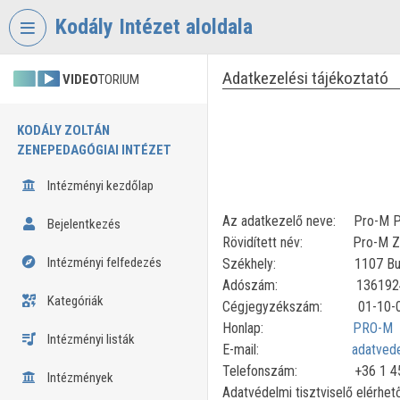
Fejléc kihagyása
Menü kihagyása
Tartalom kihagyása
Kodály Intézet aloldala
Adatkezelési tájékoztató
VIDEO
TORIUM
KODÁLY ZOLTÁN
ZENEPEDAGÓGIAI INTÉZET
Intézményi kezdőlap
Az adatkezelő neve: Pro-M Pro
Bejelentkezés
Rövidített név: Pro-M Zr
Intézményi felfedezés
Székhely: 1107 Budapes
Adószám: 13619244
Kategóriák
Cégjegyzékszám: 01-10-0
Honlap:
PRO-M
Intézményi listák
E-mail:
adatved
Telefonszám: +36 1 45
Intézmények
Adatvédelmi tisztviselő elérhe