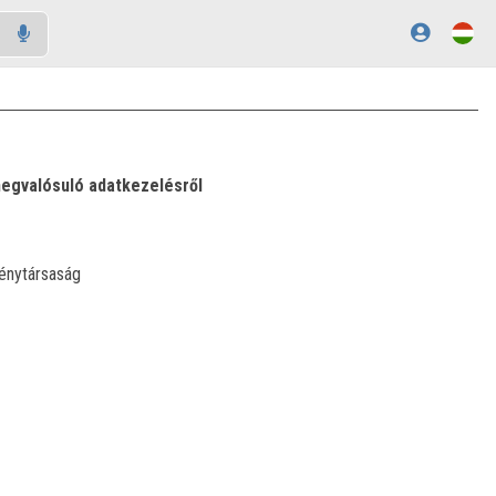
megvalósuló adatkezelésről
énytársaság