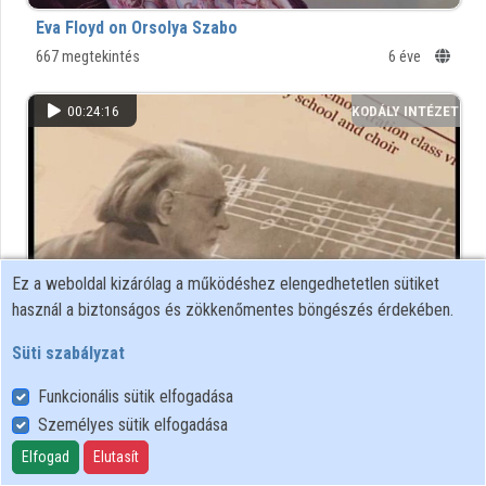
Intézmények
Eva Floyd on Orsolya Szabo
667 megtekintés
6 éve
Közreműködők
00:24:16
KODÁLY INTÉZET
Ez a weboldal kizárólag a működéshez elengedhetetlen sütiket
használ a biztonságos és zökkenőmentes böngészés érdekében.
Süti szabályzat
In the spirit of Zoltán Kodály
30 megtekintés
12 éve
Funkcionális sütik elfogadása
Személyes sütik elfogadása
00:14:32
KODÁLY INTÉZET
Elfogad
Elutasít