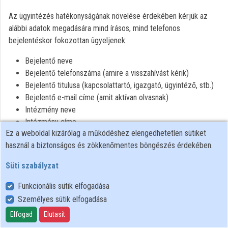
Intézmények
Az ügyintézés hatékonyságának növelése érdekében kérjük az
alábbi adatok megadására mind írásos, mind telefonos
Közreműködők
bejelentéskor fokozottan ügyeljenek:
Bejelentő neve
Bejelentő telefonszáma (amire a visszahívást kérik)
Bejelentő titulusa (kapcsolattartó, igazgató, ügyintéző, stb.)
Bejelentő e-mail címe (amit aktívan olvasnak)
Intézmény neve
Intézmény címe
Ez a weboldal kizárólag a működéshez elengedhetetlen sütiket
Végpont azonosító (amennyiben ismerik)
használ a biztonságos és zökkenőmentes böngészés érdekében.
Bejelentés oka
Süti szabályzat
Funkcionális sütik elfogadása
Személyes sütik elfogadása
Felhasználói szabályzat
Adatkezelési tájékoztató
Elfogad
Elutasít
Süti szabályzat