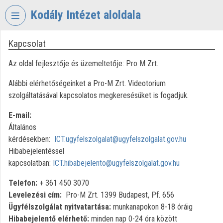
Fejléc kihagyása
Menü kihagyása
Tartalom kihagyása
Kodály Intézet aloldala
Kapcsolat
VIDEO
TORIUM
Az oldal fejlesztője és üzemeltetője: Pro M Zrt.
KODÁLY
Alábbi elérhetőségeinket a Pro-M Zrt. Videotorium
ZOLTÁN
ZENEPEDAGÓGIAI
szolgáltatásával kapcsolatos megkeresésüket is fogadjuk.
INTÉZET
E-mail:
Intézményi kezdőlap
Általános
kérdésekben:
ICT.ugyfelszolgalat@ugyfelszolgalat.gov.hu
Bejelentkezés
Hibabejelentéssel
kapcsolatban:
ICT.hibabejelento@ugyfelszolgalat.gov.hu
Intézményi felfedezés
Telefon:
+ 361 450 3070
Kategóriák
Levelezési cím:
Pro-M Zrt. 1399 Budapest, Pf. 656
Ügyfélszolgálat nyitvatartása:
munkanapokon 8-18 óráig
Intézményi listák
Hibabejelentő elérhető:
minden nap 0-24 óra között