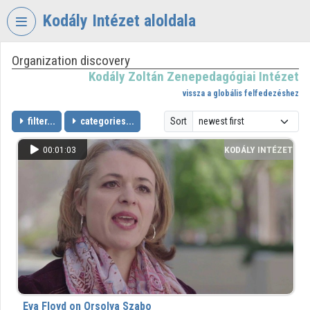
Skip header
Skip menu
Skip content
Kodály Intézet aloldala
Organization discovery
VIDEO
TORIUM
Kodály Zoltán Zenepedagógiai Intézet
vissza a globális felfedezéshez
KODÁLY
ZOLTÁN
filter...
categories...
Sort
ZENEPEDAGÓGIAI
INTÉZET
00:01:03
KODÁLY INTÉZET
Organization home
Log In
Organization discovery
Categories
Organization playlists
Eva Floyd on Orsolya Szabo