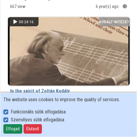
Organizations
667 view
6 year(s) ago
Contributors
00:24:16
KODÁLY INTÉZET
In the spirit of Zoltán Kodály
The website uses cookies to improve the quality of services.
30 view
12 year(s) ago
Funkcionális sütik elfogadása
00:14:32
KODÁLY INTÉZET
Személyes sütik elfogadása
Elfogad
Elutasít