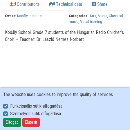
Contributors
Technical data
Share
Organizations
Owner:
Kodály Institute
Categories:
Arts
,
Music
,
Classical
Contributors
music
,
Vocal training
Kodály School, Grade 7 students of the Hungarian Radio Children's
Choir -- Teacher: Dr. László Nemes Norbert
The website uses cookies to improve the quality of services.
Funkcionális sütik elfogadása
Személyes sütik elfogadása
User Policy
Adatkezelési tájékoztató (en)
Elfogad
Elutasít
Cookie Policy