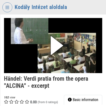
Skip header
Skip menu
Skip content
Kodály Intézet aloldala
VIDEO
TORIUM
KODÁLY
ZOLTÁN
ZENEPEDAGÓGIAI
INTÉZET
Organization home
Log In
Händel: Verdi pratia from the opera
Organization discovery
"ALCINA" - excerpt
Categories
102
view
Basic information
Organization playlists
0.00
(from 0 ratings)