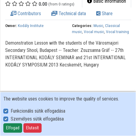
Basic information
0.00
(from 0 ratings)
Organizations
Contributors
Technical data
Share
Contributors
Owner:
Kodály Institute
Categories:
Music
,
Classical
music
,
Vocal music
,
Vocal training
Demonstration Lesson with the students of the Városmajori
Secondary Shool, Budapest -- Teacher: Zsuzsanna Gráf -- 27th
INTERNATIONAL KODÁLY SEMINAR and 21st INTERNATIONAL
KODÁLY SYMPOSIUM 2013 Kecskemét, Hungary
The website uses cookies to improve the quality of services.
Funkcionális sütik elfogadása
Személyes sütik elfogadása
User Policy
Adatkezelési tájékoztató (en)
Elfogad
Elutasít
Cookie Policy