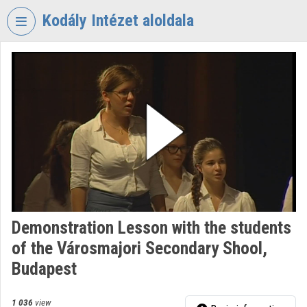
Skip header
Skip menu
Skip content
Kodály Intézet aloldala
VIDEO
TORIUM
KODÁLY
ZOLTÁN
ZENEPEDAGÓGIAI
INTÉZET
Organization home
Log In
Demonstration Lesson with the students
Organization discovery
of the Városmajori Secondary Shool,
Categories
Budapest
Organization playlists
1 036
view