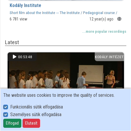
Kodály Institute
Organizations
Short film about the Institute --- The Institute / Pedagogical course /
Contributors
Intensive choral conducting course / Piano course
6 781 view
12 year(s) ago
...more popular recordings
Latest
00:53:48
KODÁLY INTÉZET
The website uses cookies to improve the quality of services.
Funkcionális sütik elfogadása
Személyes sütik elfogadása
Demonstration Lesson with the students of the Kodály
Elfogad
Elutasít
School, Kecskemét