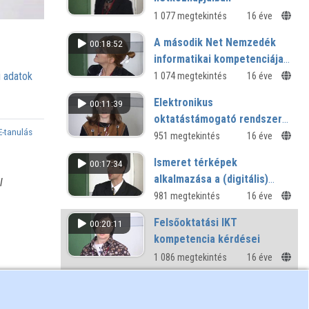
1 077 megtekintés
16 éve
A második Net Nemzedék
00:18:52
informatikai kompetenciája -
14 és 18 éves tanulók
 adatok
1 074 megtekintés
16 éve
képességvizsgálati
Elektronikus
00:11:39
eredményei alapján
oktatástámogató rendszer
E-tanulás
bevezetésének
951 megtekintés
16 éve
tapasztalatai
Ismeret térképek
00:17:34
alkalmazása a (digitális)
l
pedagógiában
981 megtekintés
16 éve
Felsőoktatási IKT
00:20:11
kompetencia kérdései
1 086 megtekintés
16 éve
e-Learning a kapcsolatok
00:21:12
hálójában