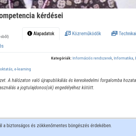
kompetencia kérdései
Alapadatok
Közreműködők
Technikai
ésből)
és
Kategóriák:
Információs rendszerek
,
Informatika
,
oktatás, e-learning
ézet. A hálózaton való újrapublikálás és kereskedelmi forgalomba hozata
használás a jogtulajdonos(ok) engedélyéhez kötött.
nál a biztonságos és zökkenőmentes böngészés érdekében.