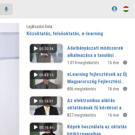
Lejátszási lista:
Közoktatás, felsőoktatás, e-learning
Adatbányászati módszerek
00:20:34
alkalmazása a tanulási
tevékenység vizsgálatában
1 014 megtekintés
16 éve
eLearning fejlesztések az Új
00:43:15
Magyarország Fejlesztési
Tervben
806 megtekintés
16 éve
Az elektronikus aláírás
00:16:01
oktatásának fő kérdései a
köz-, felső- és
827 megtekintés
16 éve
posztgraduális oktatásban
Képek használata az oktatás
00:16:46
hétköznapjaiban