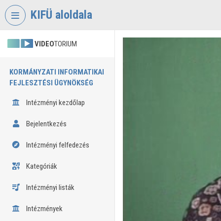
Fejléc kihagyása
Menü kihagyása
Tartalom kihagyása
KIFÜ aloldala
VIDEO
TORIUM
KORMÁNYZATI INFORMATIKAI
FEJLESZTÉSI ÜGYNÖKSÉG
Intézményi kezdőlap
Bejelentkezés
Intézményi felfedezés
Kategóriák
Intézményi listák
Intézmények