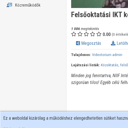
Közreműködők
Felsőoktatási IKT 
1 086
megtekintés
0.00
(0 értékel
Megosztás
Letölt
Tulajdonos:
Videotorium admin
Lejátszási listák:
Közoktatás, felső
Minden jog fenntartva, NIIF Int
szigorúan tilos! Egyéb célú fel
Ez a weboldal kizárólag a működéshez elengedhetetlen sütiket hasz