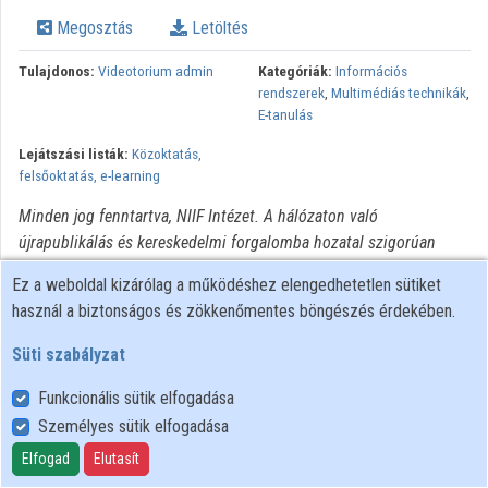
Intézmények
Megosztás
Letöltés
Közreműködők
Tulajdonos:
Videotorium admin
Kategóriák:
Információs
rendszerek
,
Multimédiás technikák
,
E-tanulás
Lejátszási listák:
Közoktatás,
felsőoktatás, e-learning
Minden jog fenntartva, NIIF Intézet. A hálózaton való
újrapublikálás és kereskedelmi forgalomba hozatal szigorúan
tilos! Egyéb célú felhasználás a jogtulajdonos(ok) engedélyéhez
Ez a weboldal kizárólag a működéshez elengedhetetlen sütiket
kötött.
használ a biztonságos és zökkenőmentes böngészés érdekében.
Süti szabályzat
Funkcionális sütik elfogadása
Személyes sütik elfogadása
Felhasználói szabályzat
Adatkezelési tájékoztató
Elfogad
Elutasít
Süti szabályzat