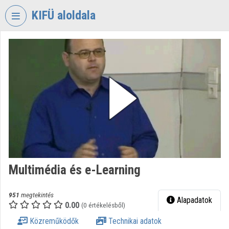
Fejléc kihagyása
Menü kihagyása
Tartalom kihagyása
KIFÜ aloldala
VIDEO
TORIUM
KORMÁNYZATI
INFORMATIKAI
FEJLESZTÉSI
ÜGYNÖKSÉG
Intézményi kezdőlap
Bejelentkezés
Multimédia és e-Learning
Intézményi felfedezés
Kategóriák
951
megtekintés
Alapadatok
0.00
(0 értékelésből)
Intézményi listák
Közreműködők
Technikai adatok