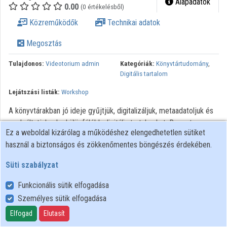
Alapadatok
0.00
(0 értékelésből)
Intézmények
Közreműködők
Technikai adatok
Közreműködők
Megosztás
Tulajdonos:
Videotorium admin
Kategóriák:
Könyvtártudomány
,
Digitális tartalom
Lejátszási listák:
Workshop
A könyvtárakban jó ideje gyűjtjük, digitalizáljuk, metaadatoljuk és
szolgáltatjuk a legkülönfélébb digitális tartalmakat. Rengeteg
Ez a weboldal kizárólag a működéshez elengedhetetlen sütiket
egyéni felhasználással találkozunk, de van/volna ezen túl is ebben
használ a biztonságos és zökkenőmentes böngészés érdekében.
perspektíva. Digitális tartalmaink (akár tömeges) újrahasznosítása
az adott szolgáltatásokon kívül, pl. digitális bölcsészeti
Süti szabályzat
vizsgálatokhoz (történeti, nyelvészeti, szociológiai stb. kutatások)
való biztosítása ezeknek sok kérdést vetnek fel. Egyrészt
Funkcionális sütik elfogadása
technikai lehetőséget kell biztosítani ezen tartalmak sokféle
Személyes sütik elfogadása
újrahasznosításának, másrészt lehetővé kell tenni ennek jogi
Elfogad
Elutasít
feltételeit is.