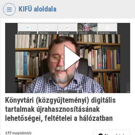
Fejléc kihagyása
Menü kihagyása
Tartalom kihagyása
KIFÜ aloldala
VIDEO
TORIUM
KORMÁNYZATI
INFORMATIKAI
FEJLESZTÉSI
ÜGYNÖKSÉG
Intézményi kezdőlap
Bejelentkezés
Könyvtári (közgyűjteményi) digitális
Intézményi felfedezés
tartalmak újrahasznosításának
Kategóriák
lehetőségei, feltételei a hálózatban
Intézményi listák
177
megtekintés