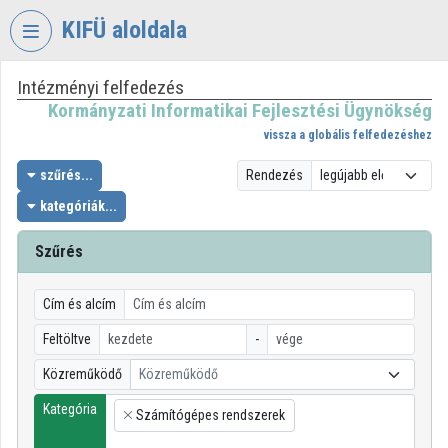
Fejléc kihagyása
Menü kihagyása
Tartalom kihagyása
KIFÜ aloldala
Intézményi felfedezés
VIDEO
TORIUM
Kormányzati Informatikai Fejlesztési Ügynökség
vissza a globális felfedezéshez
KORMÁNYZATI
INFORMATIKAI
szűrés...
Rendezés
FEJLESZTÉSI
kategóriák...
ÜGYNÖKSÉG
Szűrés
Intézményi kezdőlap
Bejelentkezés
Cím és alcím
Intézményi felfedezés
Feltöltve
-
Közreműködő
Közreműködő
Kategóriák
Kategória
Számítógépes rendszerek
Intézményi listák
×