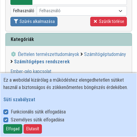
Intézmények
Felhasználó
Felhasználó
Közreműködők
Szűrés alkalmazása
Szűrők törlése
Kategóriák
Élettelen természettudományok
Számítógéptudomány
Számítógépes rendszerek
Ember-gép kapcsolat
Ez a weboldal kizárólag a működéshez elengedhetetlen sütiket
1
2
3
használ a biztonságos és zökkenőmentes böngészés érdekében.
Süti szabályzat
00:09:52
KIFÜ
Funkcionális sütik elfogadása
Személyes sütik elfogadása
Elfogad
Elutasít