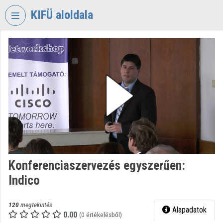
Fejléc kihagyása
Menü kihagyása
Tartalom kihagyása
KIFÜ aloldala
VIDEO
TORIUM
KORMÁNYZATI
INFORMATIKAI
FEJLESZTÉSI
ÜGYNÖKSÉG
Intézményi kezdőlap
Bejelentkezés
Konferenciaszervezés egyszerűen:
Intézményi felfedezés
Indico
Kategóriák
120
megtekintés
Alapadatok
Intézményi listák
0.00
(0 értékelésből)