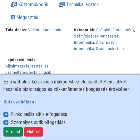
Közreműködők
Technikai adatok
Intézmények
Megosztás
Közreműködők
Tulajdonos:
Videotorium admin
Kategóriák:
Számítógéptudomány
,
Számítógépes rendszerek
,
Informatika
,
Alkalmazott
informatika
,
Számítástechnika
Lejátszási listák:
Alkalmazásfejlesztési és
üzemeltetési technológiák
Ez a weboldal kizárólag a működéshez elengedhetetlen sütiket
használ a biztonságos és zökkenőmentes böngészés érdekében.
Süti szabályzat
Funkcionális sütik elfogadása
Személyes sütik elfogadása
Felhasználói szabályzat
Adatkezelési tájékoztató
Elfogad
Elutasít
Süti szabályzat