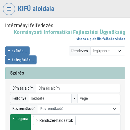
Fejléc kihagyása
Menü kihagyása
Tartalom kihagyása
KIFÜ aloldala
Intézményi felfedezés
VIDEO
TORIUM
Kormányzati Informatikai Fejlesztési Ügynökség
vissza a globális felfedezéshez
KORMÁNYZATI
INFORMATIKAI
szűrés...
Rendezés
FEJLESZTÉSI
kategóriák...
ÜGYNÖKSÉG
Szűrés
Intézményi kezdőlap
Bejelentkezés
Cím és alcím
Intézményi felfedezés
Feltöltve
-
Közreműködő
Közreműködő
Kategóriák
Kategória
Rendszer-hálózatok
Intézményi listák
×