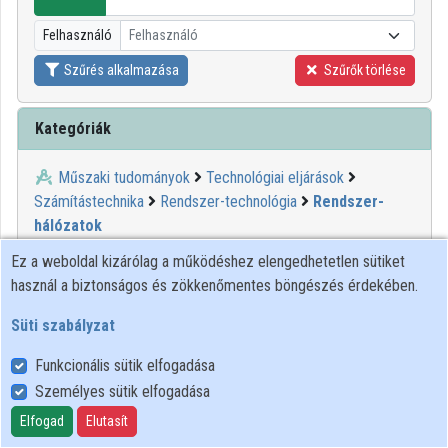
Intézmények
Felhasználó
Felhasználó
Közreműködők
Szűrés alkalmazása
Szűrők törlése
Kategóriák
Műszaki tudományok
Technológiai eljárások
Számítástechnika
Rendszer-technológia
Rendszer-
hálózatok
Ez a weboldal kizárólag a működéshez elengedhetetlen sütiket
1
2
használ a biztonságos és zökkenőmentes böngészés érdekében.
Süti szabályzat
00:28:54
KIFÜ
Funkcionális sütik elfogadása
Személyes sütik elfogadása
Elfogad
Elutasít