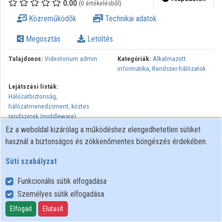
0.00
(0 értékelésből)
Intézmények
Közreműködők
Technikai adatok
Közreműködők
Megosztás
Letöltés
Tulajdonos:
Videotorium admin
Kategóriák:
Alkalmazott
informatika
,
Rendszer-hálózatok
Lejátszási listák:
Hálózatbiztonság,
hálózatmenedzsment, köztes
rendszerek (middleware),
azonosító rendszerek
Ez a weboldal kizárólag a működéshez elengedhetetlen sütiket
használ a biztonságos és zökkenőmentes böngészés érdekében.
Süti szabályzat
Funkcionális sütik elfogadása
Személyes sütik elfogadása
Felhasználói szabályzat
Adatkezelési tájékoztató
Elfogad
Elutasít
Süti szabályzat