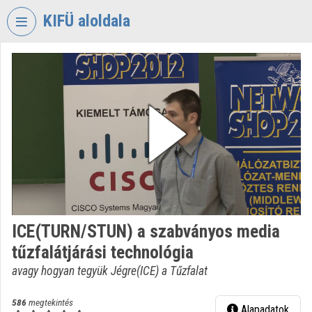
Fejléc kihagyása
Menü kihagyása
Tartalom kihagyása
KIFÜ aloldala
VIDEO
TORIUM
KORMÁNYZATI
INFORMATIKAI
FEJLESZTÉSI
ÜGYNÖKSÉG
Intézményi kezdőlap
Bejelentkezés
ICE(TURN/STUN) a szabványos media
Intézményi felfedezés
tűzfalátjárási technológia
Kategóriák
avagy hogyan tegyük Jégre(ICE) a Tűzfalat
Intézményi listák
586
megtekintés
Alapadatok