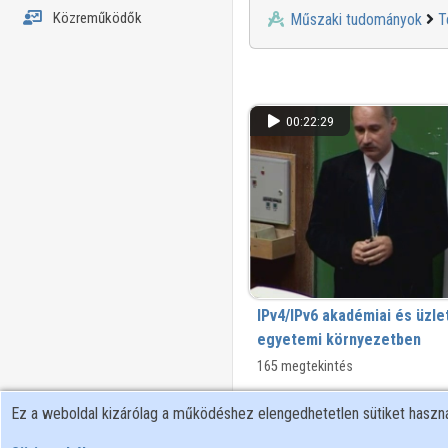
Közreműködők
Műszaki tudományok
T
00:22:29
IPv4/IPv6 akadémiai és üzle
egyetemi környezetben
165 megtekintés
Ez a weboldal kizárólag a működéshez elengedhetetlen sütiket hasz
00:18:29