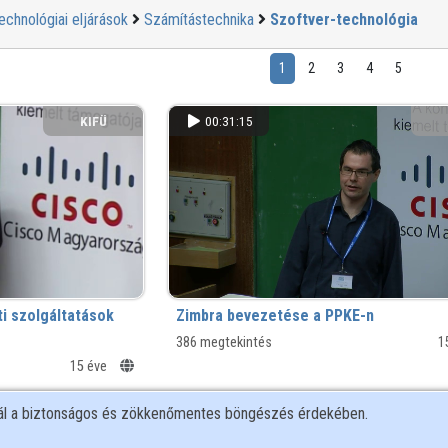
echnológiai eljárások
Számítástechnika
Szoftver-technológia
1
2
3
4
5
KIFÜ
00:31:15
ti szolgáltatások
Zimbra bevezetése a PPKE-n
386 megtekintés
1
15 éve
nál a biztonságos és zökkenőmentes böngészés érdekében.
KIFÜ
00:19:12