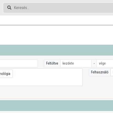
Feltöltve
-
Felhasználó
nológia