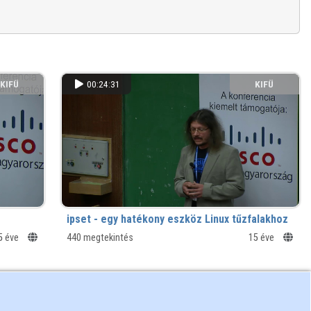
KIFÜ
00:24:31
KIFÜ
ipset - egy hatékony eszköz Linux tűzfalakhoz
5 éve
440 megtekintés
15 éve
KIFÜ
00:18:49
KIFÜ