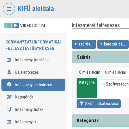
Fejléc kihagyása
Menü kihagyása
Tartalom kihagyása
KIFÜ aloldala
Intézményi felfedezés
VIDEO
TORIUM
KORMÁNYZATI INFORMATIKAI
szűrés...
kategóriák...
FEJLESZTÉSI ÜGYNÖKSÉG
Szűrés
Intézményi kezdőlap
Bejelentkezés
Cím és alcím
Kategória
Szoftver-tech
Intézményi felfedezés
×
Kategóriák
Szűrés alkalmazása
Intézményi listák
Kategóriák
Intézmények