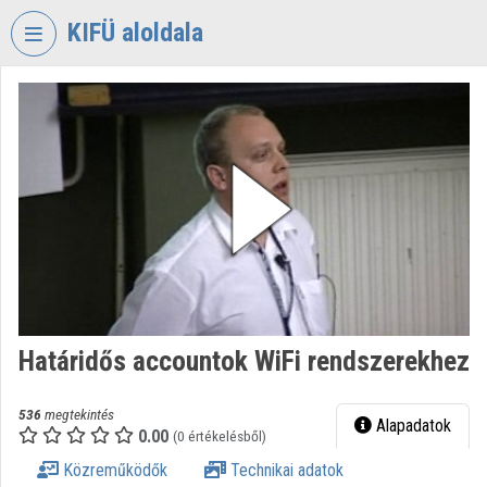
Fejléc kihagyása
Menü kihagyása
Tartalom kihagyása
KIFÜ aloldala
VIDEO
TORIUM
KORMÁNYZATI
INFORMATIKAI
FEJLESZTÉSI
ÜGYNÖKSÉG
Intézményi kezdőlap
Bejelentkezés
Határidős accountok WiFi rendszerekhez
Intézményi felfedezés
Kategóriák
536
megtekintés
Alapadatok
0.00
(0 értékelésből)
Intézményi listák
Közreműködők
Technikai adatok