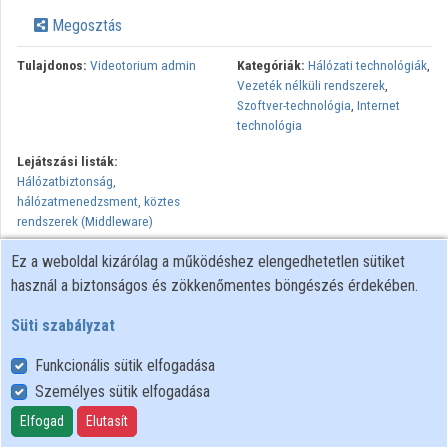
Intézmények
Megosztás
Közreműködők
Tulajdonos:
Videotorium admin
Kategóriák:
Hálózati technológiák
,
Vezeték nélküli rendszerek
,
Szoftver-technológia
,
Internet
technológia
Lejátszási listák:
Hálózatbiztonság,
hálózatmenedzsment, köztes
rendszerek (Middleware)
Minden jog fenntartva, NIIF Intézet. A hálózaton való
Ez a weboldal kizárólag a működéshez elengedhetetlen sütiket
újrapublikálás és kereskedelmi forgalomba hozatal szigorúan
használ a biztonságos és zökkenőmentes böngészés érdekében.
tilos! Egyéb célú felhasználás a jogtulajdonos(ok) engedélyéhez
Süti szabályzat
kötött.
Funkcionális sütik elfogadása
Személyes sütik elfogadása
Felhasználói szabályzat
Adatkezelési tájékoztató
Elfogad
Elutasít
Süti szabályzat