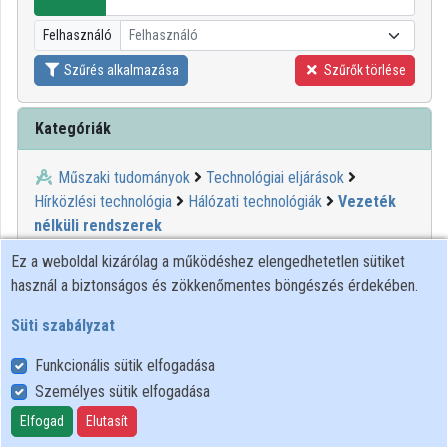
Intézmények
Felhasználó
Felhasználó
Közreműködők
Szűrés alkalmazása
Szűrők törlése
Kategóriák
Műszaki tudományok
Technológiai eljárások
Hírközlési technológia
Hálózati technológiák
Vezeték
nélküli rendszerek
Ez a weboldal kizárólag a működéshez elengedhetetlen sütiket
00:23:09
KIFÜ
használ a biztonságos és zökkenőmentes böngészés érdekében.
Süti szabályzat
Funkcionális sütik elfogadása
Személyes sütik elfogadása
Elfogad
Elutasít