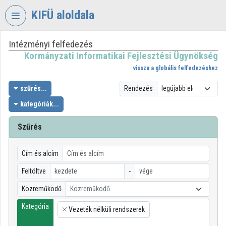
Fejléc kihagyása
Menü kihagyása
Tartalom kihagyása
KIFÜ aloldala
Intézményi felfedezés
VIDEO
TORIUM
Kormányzati Informatikai Fejlesztési Ügynökség
vissza a globális felfedezéshez
KORMÁNYZATI
INFORMATIKAI
szűrés...
Rendezés
FEJLESZTÉSI
kategóriák...
ÜGYNÖKSÉG
Szűrés
Intézményi kezdőlap
Bejelentkezés
Cím és alcím
Intézményi felfedezés
Feltöltve
-
Közreműködő
Közreműködő
Kategóriák
Kategória
Vezeték nélküli rendszerek
Intézményi listák
×