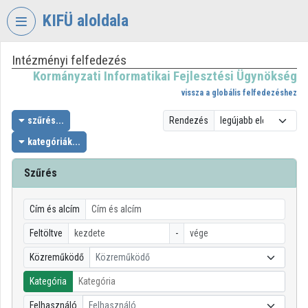
Fejléc kihagyása
Menü kihagyása
Tartalom kihagyása
KIFÜ aloldala
Intézményi felfedezés
VIDEO
TORIUM
Kormányzati Informatikai Fejlesztési Ügynökség
vissza a globális felfedezéshez
KORMÁNYZATI
INFORMATIKAI
szűrés...
Rendezés
FEJLESZTÉSI
kategóriák...
ÜGYNÖKSÉG
Szűrés
Intézményi kezdőlap
Bejelentkezés
Cím és alcím
Intézményi felfedezés
Feltöltve
-
Közreműködő
Közreműködő
Kategóriák
Kategória
Intézményi listák
Felhasználó
Felhasználó