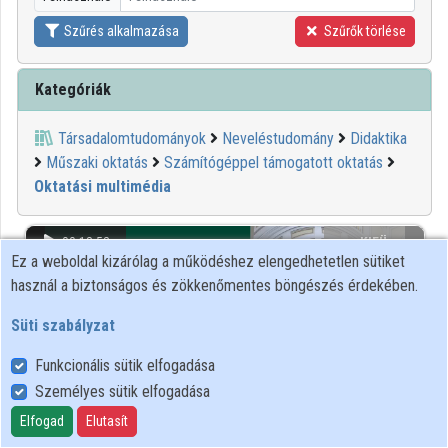
Intézmények
Szűrés alkalmazása
Szűrők törlése
Közreműködők
Kategóriák
Társadalomtudományok
Neveléstudomány
Didaktika
Műszaki oktatás
Számítógéppel támogatott oktatás
Oktatási multimédia
00:18:52
KIFÜ
Ez a weboldal kizárólag a működéshez elengedhetetlen sütiket
használ a biztonságos és zökkenőmentes böngészés érdekében.
Süti szabályzat
Funkcionális sütik elfogadása
Személyes sütik elfogadása
Elfogad
Elutasít