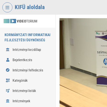
Fejléc kihagyása
Menü kihagyása
Tartalom kihagyása
KIFÜ aloldala
VIDEO
TORIUM
KORMÁNYZATI INFORMATIKAI
FEJLESZTÉSI ÜGYNÖKSÉG
Intézményi kezdőlap
Bejelentkezés
Intézményi felfedezés
Kategóriák
Intézményi listák
Intézmények