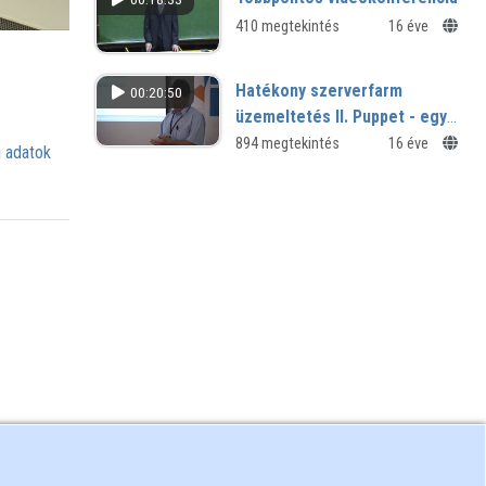
410 megtekintés
16 éve
Hatékony szerverfarm
00:20:50
üzemeltetés II. Puppet - egy
központi management
894 megtekintés
16 éve
 adatok
megoldás