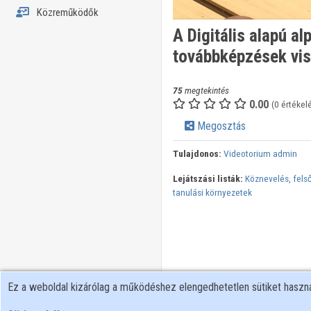
Közreműködők
A Digitális alapú 
továbbképzések vis
75
megtekintés
0.00
(0 értékel
Megosztás
Tulajdonos:
Videotorium admin
Lejátszási listák:
Köznevelés, felső
tanulási környezetek
Ez a weboldal kizárólag a működéshez elengedhetetlen sütiket hasz